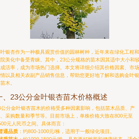
金叶银杏作为一种极具观赏价值的园林树种，近年来在绿化工程
庭院美化中备受青睐。其中，23公分规格的苗木因其适中大小和
高成活率，成为市场热门选择。本文将详细介绍其价格因素、市
行情以及相关农副产品销售信息，帮助您更好地了解和选购金叶
杏苗木。
一、23公分金叶银杏苗木价格概述
23公分金叶银杏苗木的价格受多种因素影响，包括苗木品质、产
地、采购数量和季节等。目前市场上，单株价格大致在800元至
500元人民币之间。具体而言：
普通品质
：约800-1000元/株，适用于一般绿化项目。