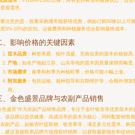
优质苗木
：约1000-1500元/株，具有更好树形和健康状态，适合
端景观需求。
需要注意的是，批量采购通常能获得优惠，例如订购50株以上可
受5%-10%的折扣。运输费用和种植服务也会影响最终成本。
二、影响价格的关键因素
苗木品质
：树形美观、枝叶茂盛、无病虫害的苗木价格较高
产地
：知名产地如江苏、山东等地的苗木因质量保障而略贵
市场需求
：春季和秋季为种植旺季，价格可能小幅上涨。
附加服务
：包括运输、栽种指导和后期维护等，会额外增加
用。
三、金色盛景品牌与农副产品销售
“金色盛景”作为农副产品销售品牌，专注于金叶银杏等优质苗木的
广。该品牌以提供健康、高成活率的苗木为核心，同时配套销售
关农副产品，如银杏叶提取物、银杏果等，满足多元化需求。购
时，建议直接联系品牌方或授权经销商，以获取最新报价和促销