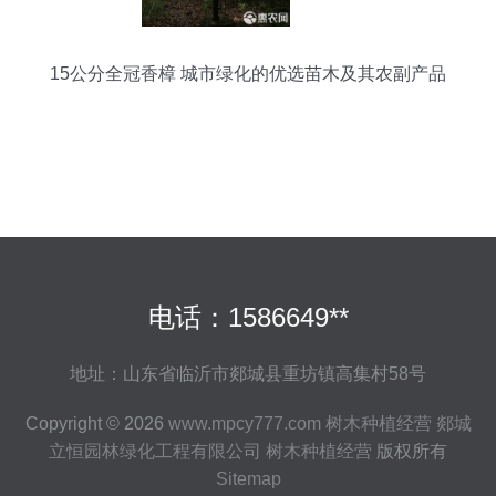
15公分全冠香樟 城市绿化的优选苗木及其农副产品
销售价值
电话：1586649**
地址：山东省临沂市郯城县重坊镇高集村58号
Copyright © 2026
www.mpcy777.com
树木种植经营
郯城
立恒园林绿化工程有限公司
树木种植经营
版权所有
Sitemap