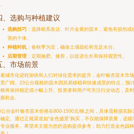
息。
四、选购与种植建议
选购技巧
：选择根系发达、叶片金黄的苗木，避免有损伤或
害的个体。
种植时机
：春秋季为宜，确保土壤疏松和充足水分。
后期管理
：定期施肥、修剪，以促进生长和保持观赏性。
五、市场前景
随着城市化进程加快和人们对绿化需求的提升，金叶银杏苗木市
前景广阔。23公分规格的苗木因其易移植和快速成景的特点，预
价格将保持稳定或小幅上升。投资者和用户可关注行业动态，及
把握机会。
3公分金叶银杏苗木价格在800-1500元/株之间，具体需根据实际
求确定。通过正规渠道如“金色盛景”购买，不仅能保障质量，还能
受专业服务。希望本文能为您的选购提供参考，助力打造金色园
盛景！