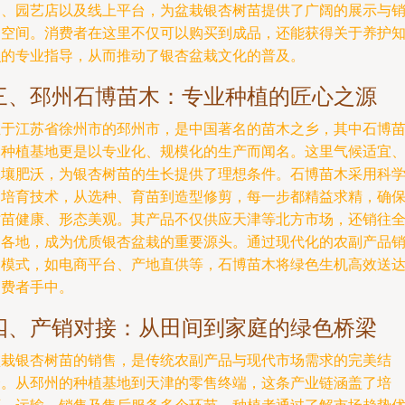
场、园艺店以及线上平台，为盆栽银杏树苗提供了广阔的展示与
售空间。消费者在这里不仅可以购买到成品，还能获得关于养护
识的专业指导，从而推动了银杏盆栽文化的普及。
三、邳州石博苗木：专业种植的匠心之源
位于江苏省徐州市的邳州市，是中国著名的苗木之乡，其中石博
木种植基地更是以专业化、规模化的生产而闻名。这里气候适宜
土壤肥沃，为银杏树苗的生长提供了理想条件。石博苗木采用科
的培育技术，从选种、育苗到造型修剪，每一步都精益求精，确
树苗健康、形态美观。其产品不仅供应天津等北方市场，还销往
国各地，成为优质银杏盆栽的重要源头。通过现代化的农副产品
售模式，如电商平台、产地直供等，石博苗木将绿色生机高效送
消费者手中。
四、产销对接：从田间到家庭的绿色桥梁
盆栽银杏树苗的销售，是传统农副产品与现代市场需求的完美结
合。从邳州的种植基地到天津的零售终端，这条产业链涵盖了培