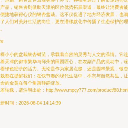
育、运输、销售及售后服务多个环节。种植者通过了解市场趋势
化产品，销售者则借助天津的区位优势拓展渠道，最终让消费者
够便捷地获得心仪的银杏盆栽。这不仅促进了地方经济发展，也
足了人们对美好生活的向往，更在潜移默化中传播了生态保护的
念。
##
一棵小小的盆栽银杏树苗，承载着自然的灵秀与人文的温情。它
接着天津的都市繁华与邳州的田园匠心，在农副产品的流动中，
释着绿色经济的活力。无论是作为家居点缀，还是园林景观，银
盆栽都在提醒我们：在快节奏的现代生活中，不忘与自然共生，
生命的金黄在每个角落静静绽放。
若转载，请注明出处：http://www.mpcy777.com/product/88.htm
新时间：2026-08-04 14:14:39