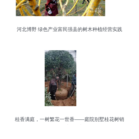
河北博野 绿色产业富民强县的树木种植经营实践
桂香满庭，一树繁花一世香——庭院别墅桂花树销
售正迎旺季