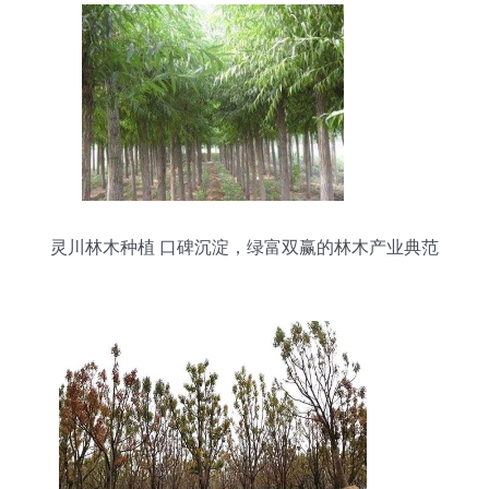
灵川林木种植 口碑沉淀，绿富双赢的林木产业典范