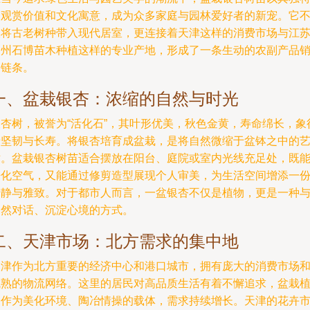
的观赏价值和文化寓意，成为众多家庭与园林爱好者的新宠。它
仅将古老树种带入现代居室，更连接着天津这样的消费市场与江
邳州石博苗木种植这样的专业产地，形成了一条生动的农副产品
售链条。
一、盆栽银杏：浓缩的自然与时光
银杏树，被誉为“活化石”，其叶形优美，秋色金黄，寿命绵长，象
着坚韧与长寿。将银杏培育成盆栽，是将自然微缩于盆钵之中的
术。盆栽银杏树苗适合摆放在阳台、庭院或室内光线充足处，既
净化空气，又能通过修剪造型展现个人审美，为生活空间增添一
宁静与雅致。对于都市人而言，一盆银杏不仅是植物，更是一种
自然对话、沉淀心境的方式。
二、天津市场：北方需求的集中地
天津作为北方重要的经济中心和港口城市，拥有庞大的消费市场
成熟的物流网络。这里的居民对高品质生活有着不懈追求，盆栽
物作为美化环境、陶冶情操的载体，需求持续增长。天津的花卉