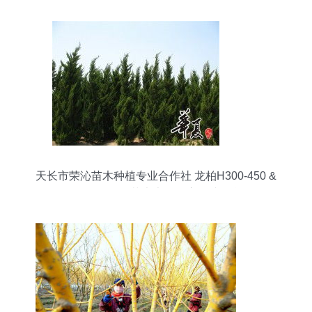
天长市荣沁苗木种植专业合作社 龙柏H300-450 &
P200-300规格苗木大量供应，诚邀合作