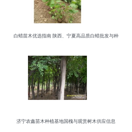
白蜡苗木优选指南 陕西、宁夏高品质白蜡批发与种
植策略
济宁农鑫苗木种植基地国槐与观赏树木供应信息