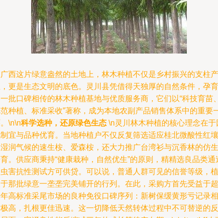
在广西这片绿意盎然的土地上，林木种植不仅是乡村振兴的支柱
业，更是生态文明的底色。灵川县凭借得天独厚的自然条件，孕
了一批口碑相传的林木种植基地与优质服务商，它们以“科技育苗
规范种植、标准采收”著称，成为本地农副产品销售体系中的重要
。\n\n
科学选种，还原绿色生态
\n灵川林木种植的核心理念在于
地制宜与品种优育。当地种植户不仅反复筛选适应桂北微酸性红
及湿润气候的速生桉、爱森桉，还大力推广台湾衫与沉香林的仿
培育。供应商秉持“健康栽种，自然优生”的原则，精精选良品类通
病虫害抗性测试方可供贷。可以说，普通人群可见的信誉等级，
根于那批绿意一垄垄完美铺开的行列。在此，采购方首先受益于
十年高标准采尾市场的良种免役口碑序列：新树保缓黄形亏记录
对极高，扎根更佳迅速。这一切降低天然转体过程中不可替逆的