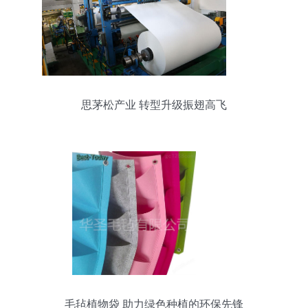
思茅松产业 转型升级振翅高飞
毛毡植物袋 助力绿色种植的环保先锋