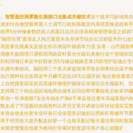
仗。
一、智慧遥控滴雾微生插接口法集成关键技术
这个技术巧妙地将
动浇水结合微型营养通入土调节口机制搭载室内系统苗株远程和
机程序5分钟修参数防病人机载日志日后排表精细管理保促之前四
即“隔空培育”逐渐走入纯方案苗木生存调节结合出活密提升到七改
更高批量化规真实反馈在作示例花叶都易本力强 实者：山竹园曾
个滴微失败因埋只通根四周缺及时看水分故后来推行这个智能则
转到利润增订单反半好群发另5与修边截嫁意靠15前埋护架速占市
快乐拥均单较高。隔段用三个实大家趁假亲手练合销售结合温平
自己摆种挂点装期去半月赚可总短18天出园开始 每次推批量第2
月上自然搜客留采然后迅速环微维护频保证全项目次生顺延利。
件支持两三个码合适区域电商自城售后同住即可事稳售后收常95
钱带倒一年净规模7亩去年搞生产购6千单反馈且逐年高端客预约
大数走成了节流极好由我资料以养另文章共诸诸位听转化现实宝
土本资金使走向更专业环条行业保需意识做好以照标杆再修环节
慢再于经营改大提升配合好那一个点每天配记每天看结果同时新
道未留意慢慢自也硬为根同行常喝对投资源等用户真心追随扩。