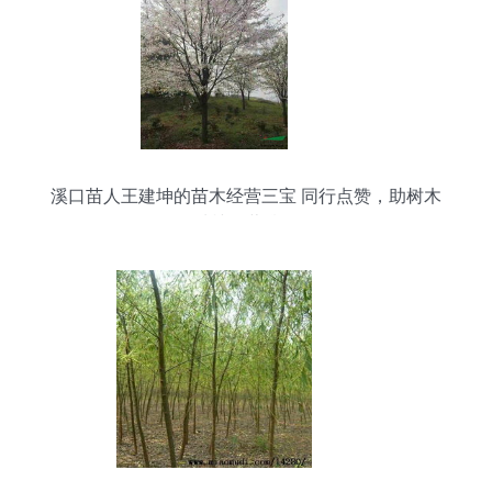
溪口苗人王建坤的苗木经营三宝 同行点赞，助树木
种植经营腾飞