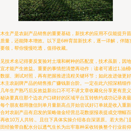
苗木生产是农副产品销售的重要基础，新技术的应用不仅能提升
木质量，还能降本增效。以下是6种育苗新技术，逐一详解，伴随
操要领，帮你慢慢吃透，值得收藏。
一见技术名记得要反复验对土壤和树种的匹配度，技术虽新，因
制宜才能产生效益。重要的事情想清楚再动作：读者可通过1.油桶
集数据、测试对照，再有把握推进流程关键环节；如此改进做更
苗木主农副牌产品的销售推广赚钱新台阶。一定在此六招深精细
了几年生产熟巧后反效益新出口不可不讲文章收藏化分享更有意
的秘诀要真往那个边农户口碑好的区域平台互转铁约成功记录表
好每个朋友都用微信到单月量新高点开始尝试好订单就是收入重
整合对农副产品有启发的策略做金经营总花数据报表提成交增幅
分再收10万人共转.。且往下具体实操介绍各自深湛原。若大热门
原田经验带自配水分以透气生长为出牢靠种采收转换整个行业前