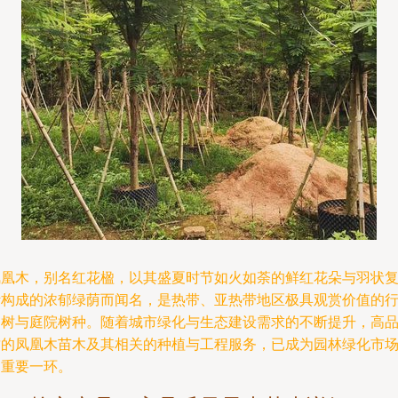
凤凰木，别名红花楹，以其盛夏时节如火如荼的鲜红花朵与羽状
叶构成的浓郁绿荫而闻名，是热带、亚热带地区极具观赏价值的
道树与庭院树种。随着城市绿化与生态建设需求的不断提升，高
质的凤凰木苗木及其相关的种植与工程服务，已成为园林绿化市
的重要一环。