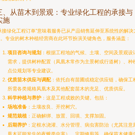
三、从苗木到景观：专业绿化工程的承接与
实施
“承接绿化工程订单”意味着服务已从产品销售延伸至系统性的解决
案。专业的树木种植经营商在此环节扮演关键角色，服务涵盖：
项目咨询与规划
：根据工程地的气候、土壤、空间及景观设
需求，提供树种配置（凤凰木常作为主景树或行道树）、种
点位规划等专业建议。
优质苗木供应与调配
：依托自有苗圃或稳定供应链，确保工
所需各类规格凤凰木及其他配套苗木的充足、优质供应。
科学种植与养护
：这是工程成败的关键。包括：
场地准备
：土壤改良、开挖树穴。
规范栽植
：正确解绑、放置、回填、支撑加固。
后期养护
：定根水浇灌、水分管理、病虫害防治（尤其注意
凰木可能发生的夜蛾类虫害）、定期修剪等，确保苗木健康