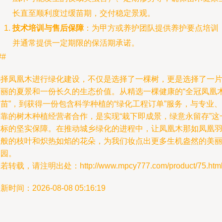
长直至顺利度过缓苗期，交付稳定景观。
技术培训与售后保障
：为甲方或养护团队提供养护要点培训
并通常提供一定期限的保活期承诺。
##
选择凤凰木进行绿化建设，不仅是选择了一棵树，更是选择了一
绚丽的夏景和一份长久的生态价值。从精选一棵健康的“全冠凤凰
苗”，到获得一份包含科学种植的“绿化工程订单”服务，与专业、
可靠的树木种植经营者合作，是实现“栽下即成景，绿意永留存”这
目标的坚实保障。在推动城乡绿化的进程中，让凤凰木那如凤凰
翼般的枝叶和炽热如焰的花朵，为我们妆点出更多生机盎然的美
家园。
若转载，请注明出处：http://www.mpcy777.com/product/75.htm
新时间：2026-08-08 05:16:19