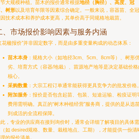
季节大规模种植。苗木的报价通常根据
地径（胸径）、高度、冠
幅、树形
以及培育年限等因素综合确定。一般来说，容器苗、全
苗因技术成本和养护成本更高，其单价高于同规格地栽苗。
二、市场报价影响因素与服务内涵
“红花楹报价”并非固定数字，而是由多重变量构成的动态体系：
苗木本身
：规格大小（如地径3cm、5cm、8cm等）、树形
劣、培育方式（容器/地栽）、苗源地产地等是决定基础价格
核心。
采购数量
：大宗工程订单通常能获得更具竞争力的批发价格
附加服务
：报价是否包含起苗、包装、短途运输、检疫证明
费用需明确。真正的“树木种植经营”服务商，提供的是从选
到成活的全流程保障。
因此，专业的供应商在接到询价时，通常会详细了解项目的具体
（如 desired规格、数量、栽植地点、工期），才能提供一份清
合理的报价清单。