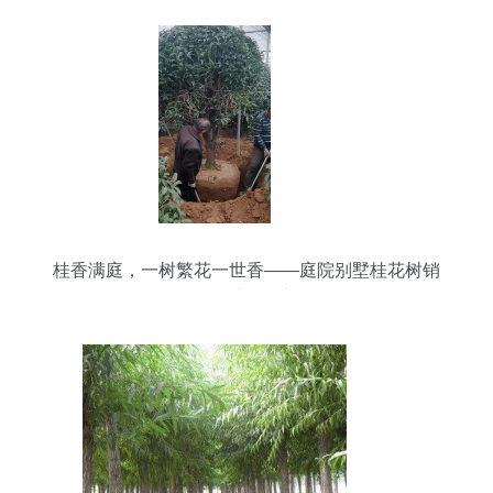
桂香满庭，一树繁花一世香——庭院别墅桂花树销
售正迎旺季