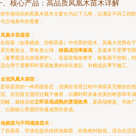
一、核心产品：高品质凤凰木苗木详解
当前市场供应的凤凰木苗木主要分为以下几类，以满足不同工程
段与立地条件的需要：
.
凤凰木容器苗
：
指在容器（如美植袋、控根容器）中培育的苗木。其最大优势在
根系完整发达，带有原土球，
移栽成活率极高
，且基本不受季节
制（夏季需适当加强养护）。容器苗规格整齐，株形易于控制，
别适合用于需要即时景观效果的绿化项目、补植或反季节施工。
.
全冠凤凰木袋苗
：
这是容器苗的一种高级形态，强调在培育过程中保留其完整的自
树冠。全冠苗无需经过截干修剪，出圃时即具备优美的树形和丰
的冠幅，栽植后能
立即呈现成熟的景观效果
，是高端楼盘、市政
场、公园核心景观区快速成景的首选。
.
地栽苗与不同规格苗木
：
除了容器苗，市场也提供传统地栽苗，价格相对较低，适合在适